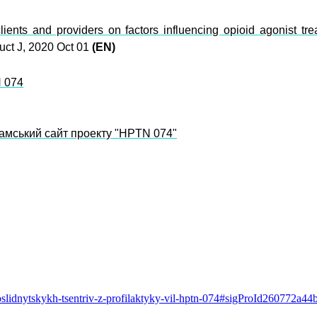
clients and providers on factors influencing opioid agonist 
ct J, 2020 Oct 01
(EN)
N 074
намський сайт проекту "HPTN 074"
oslidnytskykh-tsentriv-z-profilaktyky-vil-hptn-074#sigProId260772a44