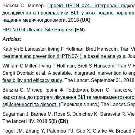
Вільям С. Міллер.
Проект HPTN 074. Інтегровані підхо
дослідження із профілактики ВІЛ, у яких подано порівнял
надання медичної допомоги.
2018
(UA)
HPTN 074 Ukraine Site Progress
(EN)
Articles:
Kathryn E Lancaster, Irving F Hoffman, Brett Hanscom, Tran V
treatment and prevention (HPTN074): a baseline analysis
.
Jou
William C Miller; Irving F Hoffman; Brett S Hanscom; Tran V
Sergii Dvoriak;
et al.
A scalable, integrated intervention to 
feasibility and efficacy study
.
The Lancet.
September 01,
201
Вільям С. Міллер, Ірвінг Ф. Гоффман, Бретт С. Ганском, 
наркотики, до програм лікування ВІЛ та медикаментозног
здійсненності та дієвості
(Переклад з англ.) The Lancet. Se
Sugarman J, Barnes M, Rose S, Dumchev K, Sarasvita R, Viet 
The lancet HIV. 2018;5(8)
(EN)
Fogel JM, Zhang Y, Palumbo PJ, Guo X, Clarke W, Breaud A