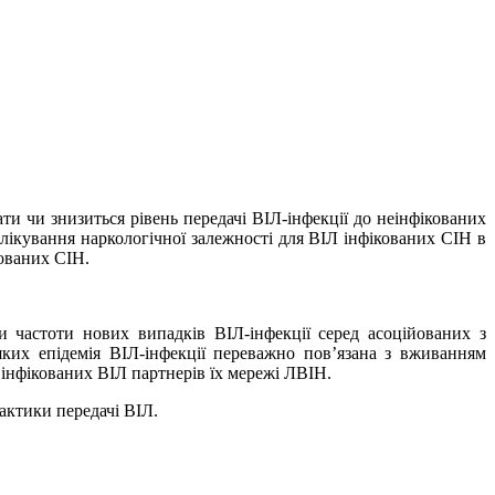
и чи знизиться рівень передачі ВІЛ-інфекції до неінфікованих
 лікування наркологічної залежності для ВІЛ інфікованих СІН в
кованих СІН.
 частоти нових випадків ВІЛ-інфекції серед асоційованих з
яких епідемія ВІЛ-інфекції переважно пов’язана з вживанням
 інфікованих ВІЛ партнерів їх мережі ЛВІН.
актики передачі ВІЛ.