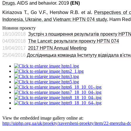
Drugs
. AIDS and behavior. 2019
(EN)
Kiriazova T., Go V.F., Hershow R.B. et al
.
Perspectives of 
Indonesia, Ukraine, and Vietnam: HPTN 074 study
.
Harm Redu
Новини проекту
18/10/2018
Зустріч з поширення результатів проекту HPT
04/09/2018
The Lancet: результати проекту HPTN 074
19/04/2017
2017 HPTN Annual Meeting
25
/0
4
/201
6
Дослідницька команда Інституту відвідала в'єт
View the embedded image gallery online at:
http://uiphp.org.ua/uk/proekty/zaversheni-proekty/item/22-merezha-d