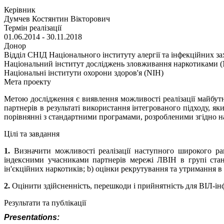
Керівник
Думчев Костянтин Вікторович
Термін реалізації
01.06.2014 - 30.11.2018
Донор
Відділ СНІД Національного інституту алергії та інфекційних з
Національний інститут досліджень зловживання наркотиками 
Національні інститути охорони здоров'я (NIH)
Мета проекту
Метою дослідження є виявлення можливості реалізації майбутн
партнерів в результаті використання інтегрованого підходу, я
порівнянні з стандартними програмами, розробленими згідно н
Цілі та завдання
1.
Визначити можливості реалізації наступного широкого ран
індексними учасниками партнерів мережі ЛВІН в групі станд
ін'єкційних наркотиків; b) оцінки рекрутування та утримання в
2.
Оцінити здійсненність, перешкоди і прийнятність для ВІЛ-ін
Результати та публікації
Presentations: