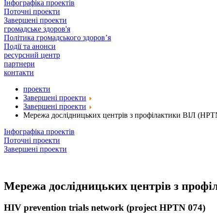
Інфографіка проектів
Поточні проекти
Завершені проекти
громадське здоров'я
Політика громадського здоров’я
Події та анонси
ресурсний центр
партнери
контакти
проекти
Завершені проекти
Завершені проекти
Мережа дослідницьких центрів з профілактики ВІЛ (HPT
Інфографіка проектів
Поточні проекти
Завершені проекти
Мережа дослідницьких центрів з профі
HIV prevention trials network (project HPTN 074)