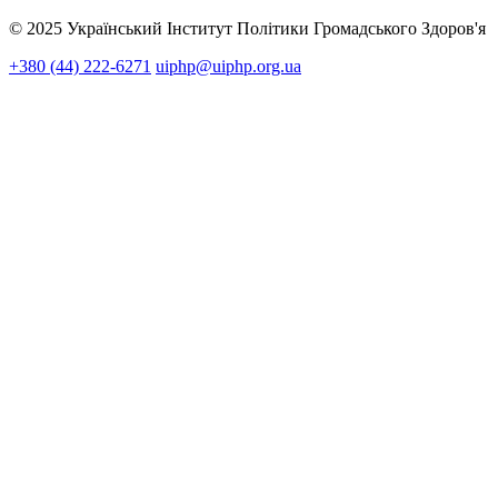
© 2025 Український Інститут Політики Громадського Здоров'я
+380 (44) 222-6271
uiphp@uiphp.org.ua