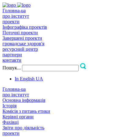
Головна-ua
про інститут
проекти
Інфографіка проектів
Поточні проекти
Завершені проекти
громадське здоров'я
ресурсний центр
партнери
контакти
Пошук...
In English
UA
Головна-ua
про інститут
Основна інформація
Історія
Комісія з питань етики
Керівні органи
Фахівці
Звіти про діяльність
проекти