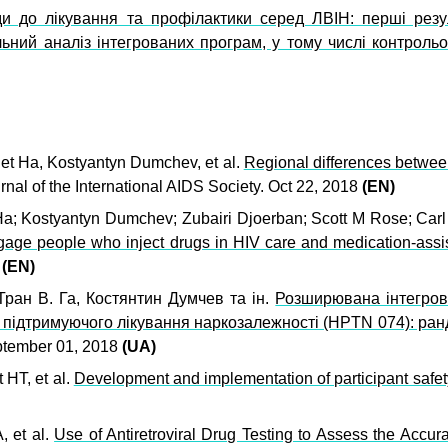
ди до лікування та профілактики серед ЛВІН: перші резу
ьний аналіз інтегрованих програм, у тому числі контрольо
iet Ha, Kostyantyn Dumchev, et al.
Regional differences between
rnal of the International AIDS Society. Oct 22, 2018
(EN)
 Ha; Kostyantyn Dumchev; Zubairi Djoerban; Scott M Rose; Carl 
engage people who inject drugs in HIV care and medication-ass
8
(EN)
Тран В. Га, Костянтин Думчев та ін.
Розширювана інтегрова
о підтримуючого лікування наркозалежності (HPTN 074): ра
ptember 01, 2018
(UA)
HT, et al.
Development and implementation of participant safety
, et al.
Use of Antiretroviral Drug Testing to Assess the Accur