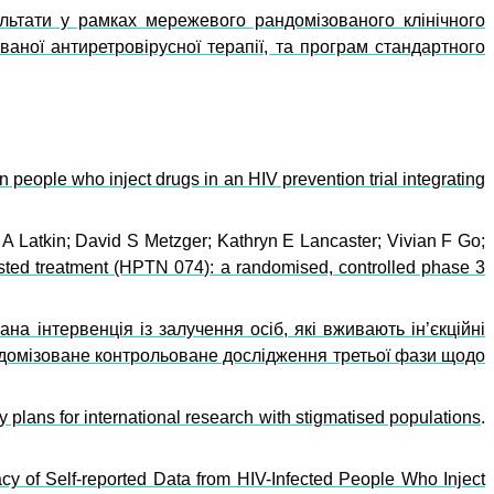
льтати у рамках мережевого рандомізованого клінічного
ваної антиретровірусної терапії, та програм стандартного
 people who inject drugs in an HIV prevention trial integrating
A Latkin; David S Metzger; Kathryn E Lancaster; Vivian F Go;
isted treatment (HPTN 074): a randomised, controlled phase 3
на інтервенція із залучення осіб, які вживають ін’єкційні
ндомізоване контрольоване дослідження третьої фази щодо
 plans for international research with stigmatised populations
.
acy of Self-reported Data from HIV-Infected People Who Inject