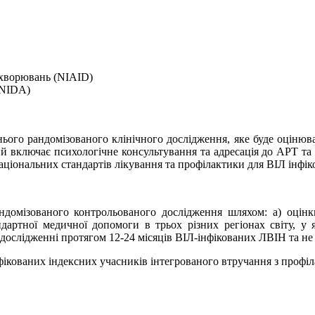
ахворювань (NIAID)
(NIDA)
ього рандомізованого клінічного дослідження, яке буде оцінюват
кий включає психологічне консультування та адресація до АРТ та
аціональних стандартів лікування та профілактики для ВІЛ інфі
домізованого контрольованого дослідження шляхом: а) оцінки
артної медичної допомоги в трьох різних регіонах світу, у 
 дослідженні протягом 12-24 місяців ВІЛ-інфікованих ЛВІН та не
фікованих індексних учасників інтегрованого втручання з профіл