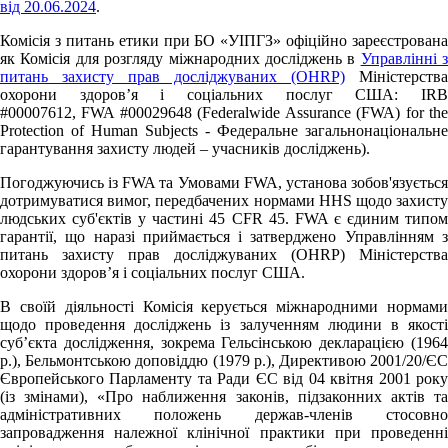
від 20.06.2024
.
Комісія з питань етики при БО «УІПГЗ» офіційно зареєстрована
як Комісія для розгляду міжнародних досліджень в
Управлінні з
питань захисту прав досліджуваних (OHRP)
Міністерства
охорони здоров’я і соціальних послуг США: IRB
#00007612, FWA #00029648 (Federalwide Assurance (FWA) for the
Protection of Human Subjects - Федеральне загальнонаціональне
гарантування захисту людей – учасників досліджень).
Погоджуючись із FWA та Умовами FWA, установа зобов'язується
дотримуватися вимог, передбачених нормами HHS щодо захисту
людських суб'єктів у частині 45 CFR 45. FWA є єдиним типом
гарантії, що наразі приймається і затверджено Управлінням з
питань захисту прав досліджуваних (OHRP) Міністерства
охорони здоров’я і соціальних послуг США.
В своїй діяльності Комісія керується міжнародними нормами
щодо проведення досліджень із залученням людини в якості
суб’єкта дослідження, зокрема Гельсінською декларацією (1964
р.), Бельмонтською доповіддю (1979 р.), Директивою 2001/20/ЄС
Європейського Парламенту та Ради ЄС від 04 квітня 2001 року
(із змінами), «Про наближення законів, підзаконних актів та
адміністративних положень держав-членів стосовно
запровадження належної клінічної практики при проведенні