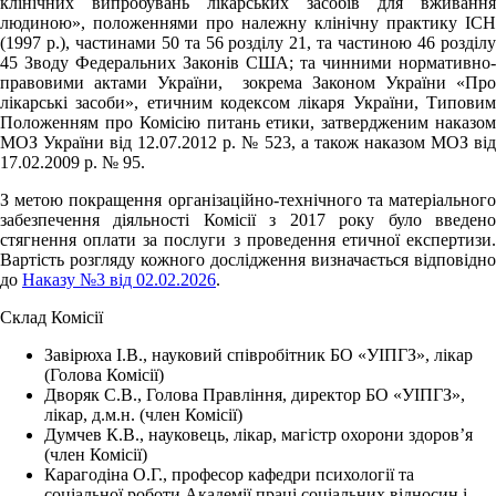
клінічних випробувань лікарських засобів для вживання
людиною», положеннями про належну клінічну практику ICH
(1997 р.), частинами 50 та 56 розділу 21, та частиною 46 розділу
45 Зводу Федеральних Законів США; та чинними нормативно-
правовими актами України, зокрема Законом України «Про
лікарські засоби», етичним кодексом лікаря України, Типовим
Положенням про Комісію питань етики, затвердженим наказом
МОЗ України від 12.07.2012 р. № 523, а також наказом МОЗ від
17.02.2009 р. № 95.
З метою покращення організаційно-технічного та матеріального
забезпечення діяльності Комісії з 2017 року було введено
стягнення оплати за послуги з проведення етичної експертизи.
Вартість розгляду кожного дослідження визначається відповідно
до
Наказу №3 від 02.02.2026
.
Склад Комісії
Завірюха І.В., науковий співробітник БО «УІПГЗ», лікар
(Голова Комісії)
Дворяк С.В., Голова Правління, директор
БО «УІПГЗ»
,
лікар, д.м.н. (член Комісії)
Думчев К.В., науковець, лікар, магістр охорони здоров’я
(член Комісії)
Карагодіна О.Г., професор кафедри психології та
соціальної роботи Академії праці соціальних відносин і