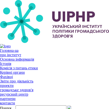
Головна-ua
про інститут
Основна інформація
Історія
Комісія з питань етики
Керівні органи
Фахівці
Звіти про діяльність
проекти
громадське здоров'я
ресурсний центр
партнери
контакти
Пошук...