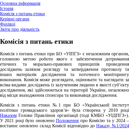
Основна інформація
Історія
Комісія з питань етики
Керівні органи
Фахівці
Звіти про діяльність
Комісія з питань етики
Комісія з питань етики при БО «УІПГЗ» є незалежним органом,
головною метою роботи якого є забезпечення дотримання
етичних та морально-правових принципів проведення
досліджень шляхом розгляду та затвердження протоколу та
інших матеріалів дослідження та поточного моніторингу
виконання. Комісія може розглядати, оцінювати та наглядати за
всіма видами досліджень із залученням людини в якості суб’єкту
дослідження, які здійснюються на території України, незалежно
від місця знаходження спонсора та виконавця дослідження.
Комісія з питань етики №1 при БО «Український інститут
політики громадського здоров’я» була створена у 2010 році
Наказом
Голови Правління організації (тоді КМБО «УІДПГЗ»).
У 2021 році було оновлено
Положення
про Комісію та у 2024 
востаннє оновлено склад Комісії відповідно до
Наказу №1/2024