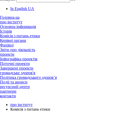
In English
UA
Головна-ua
про інститут
Основна інформація
Історія
Комісія з питань етики
Керівні органи
Фахівці
Звіти про діяльність
проекти
Інфографіка проектів
Поточні проекти
Завершені проекти
громадське здоров'я
Політика громадського здоров’я
Події та анонси
ресурсний центр
партнери
контакти
про інститут
Комісія з питань етики