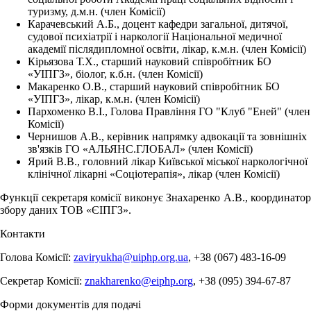
туризму, д.м.н. (член Комісії)
Карачевський А.Б., доцент кафедри загальної, дитячої,
судової психіатрії і наркології Національної медичної
академії післядипломної освіти, лікар, к.м.н. (член Комісії)
Кірьязова Т.Х.,
старший науковий співробітник
БО
«УІПГЗ», біолог, к.б.н. (член Комісії)
Макаренко О.В., старший науковий співробітник БО
«УІПГЗ», лікар, к.м.н. (член Комісії)
Пархоменко В.І., Голова Правління ГО "Клуб "Еней" (член
Комісії)
Чернишов А.В., керівник напрямку адвокації та зовнішніх
зв'язків ГО «АЛЬЯНС.ГЛОБАЛ»
(член Комісії)
Ярий В.В., головний лікар Київської міської наркологічної
клінічної лікарні
«
Соцiотерапiя
»
, лікар (член Комісії)
Функції секретаря комісії виконує Знахаренко
А.В., координатор
збору даних ТОВ «ЄІПГЗ».
Контакти
Голова Комісії:
zaviryukha@uiphp.org.ua
,
+38 (067) 483-16-09
Секретар Комісії:
znakharenko@eiphp.org
,
+38 (095) 394-67-87
Форми документів для подачі