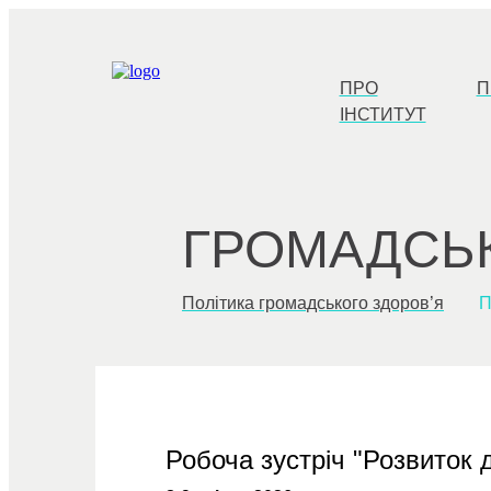
ПРО
П
ІНСТИТУТ
ГРОМАДСЬК
Політика громадського здоров’я
П
Робоча зустріч "Розвиток 