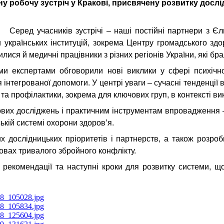
ну робочу зустріч у Кракові, присвячену розвитку досл
Серед учасників зустрічі – наші постійні партнери з Єл
ки українських інституцій, зокрема Центру громадського зд
ися й медичні працівники з різних регіонів України, які бра
ми експертами обговорили нові виклики у сфері психічн
 інтегрованої допомоги. У центрі уваги – сучасні тенденції
та профілактики, зокрема для ключових груп, в контексті вик
ових досліджень і практичним інструментам впровадження –
ькій системі охорони здоров’я.
 дослідницьких пріоритетів і партнерств, а також розро
овах тривалого збройного конфлікту.
 рекомендації та наступні кроки для розвитку системи, що