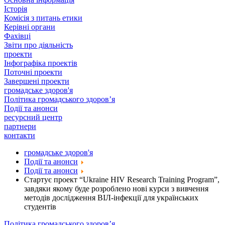
Історія
Комісія з питань етики
Керівні органи
Фахівці
Звіти про діяльність
проекти
Інфографіка проектів
Поточні проекти
Завершені проекти
громадське здоров'я
Політика громадського здоров’я
Події та анонси
ресурсний центр
партнери
контакти
громадське здоров'я
Події та анонси
Події та анонси
Стартує проект “Ukraine HIV Research Training Program”,
завдяки якому буде розроблено нові курси з вивчення
методів дослідження ВІЛ-інфекції для українських
студентів
Політика громадського здоров’я