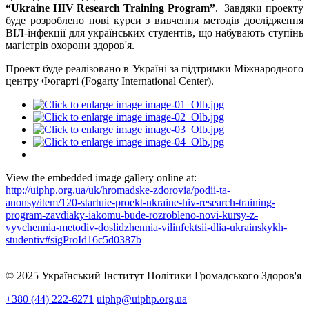
“Ukraine HIV Research Training Program”
. Завдяки проекту
буде розроблено нові курси з вивчення методів дослідження
ВІЛ-інфекції для українських студентів, що набувають ступінь
магістрів охорони здоров'я.
Проект буде реалізовано в Україні за підтримки Міжнародного
центру Фогарті (Fogarty International Сenter).
View the embedded image gallery online at:
http://uiphp.org.ua/uk/hromadske-zdorovia/podii-ta-
anonsy/item/120-startuie-proekt-ukraine-hiv-research-training-
program-zavdiaky-iakomu-bude-rozrobleno-novi-kursy-z-
vyvchennia-metodiv-doslidzhennia-vilinfektsii-dlia-ukrainskykh-
studentiv#sigProId16c5d0387b
© 2025 Український Інститут Політики Громадського Здоров'я
+380 (44) 222-6271
uiphp@uiphp.org.ua