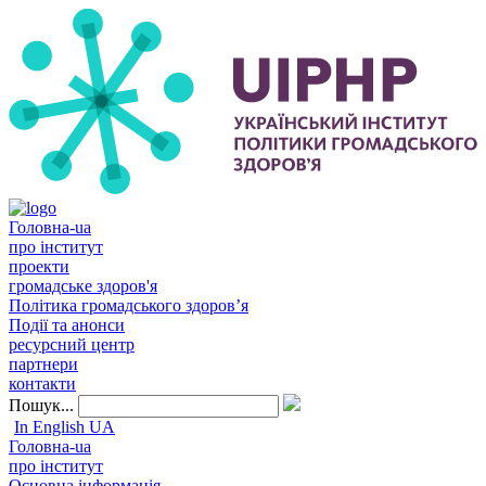
Головна-ua
про інститут
проекти
громадське здоров'я
Політика громадського здоров’я
Події та анонси
ресурсний центр
партнери
контакти
Пошук...
In English
UA
Головна-ua
про інститут
Основна інформація