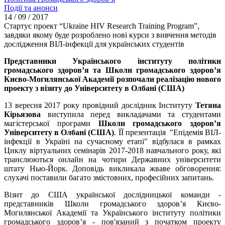
Події та анонси
14 / 09 / 2017
Стартує проект “Ukraine HIV Research Training Program”,
завдяки якому буде розроблено нові курси з вивчення методів
дослідження ВІЛ-інфекції для українських студентів
Представники Українського інституту політики
громадського здоров’я та Школи громадського здоров’я
Києво-Могилянської Академії розпочали реалізацію нового
проекту з візиту до Університету в Олбані (США)
13 вересня 2017 року провідний дослідник Інституту
Тетяна
Кірьязова
виступила перед викладачами та студентами
магістерської програми
Школи громадського здоров’я
Університету в Олбані (США)
. ЇЇ презентація "Епідемія ВІЛ-
інфекції в Україні на сучасному етапі" відбулася в рамках
Циклу віртуальних семінарів 2017-2018 навчального року, які
транслюються онлайн на чотири Державних університети
штату Нью-Йорк. Доповідь викликала жваве обговорення:
слухачі поставили багато змістовних, професійних запитань.
Візит до США української дослідницької команди -
представників Школи громадського здоров’я Києво-
Могилянської Академії та Українського інституту політики
громадського здоров’я - пов'язаний з початком проекту