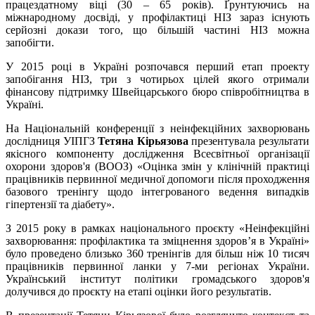
працездатному віці (30 – 65 років). Ґрунтуючись на
міжнародному досвіді, у профілактиці НІЗ зараз існують
серйозні докази того, що більшій частині НІЗ можна
запобігти.
У 2015 році в Україні розпочався перший етап проекту
запобігання НІЗ, три з чотирьох цілей якого отримали
фінансову підтримку Швейцарського бюро співробітництва в
Україні.
На Національній конференції з неінфекційних захворювань
дослідниця УІПГЗ
Тетяна Кірьязова
презентувала результати
якісного компоненту дослідження Всесвітньої організації
охорони здоров'я (ВООЗ) «Оцінка змін у клінічній практиці
працівників первинної медичної допомоги після проходження
базового тренінгу щодо інтегрованого ведення випадків
гіпертензії та діабету».
З 2015 року в рамках національного проєкту «Неінфекційні
захворювання: профілактика та зміцнення здоров’я в Україні»
було проведено близько 360 тренінгів для більш ніж 10 тисяч
працівників первинної ланки у 7-ми регіонах України.
Український інститут політики громадського здоров'я
долучився до проєкту на етапі оцінки його результатів.