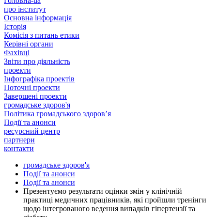
Головна-ua
про інститут
Основна інформація
Історія
Комісія з питань етики
Керівні органи
Фахівці
Звіти про діяльність
проекти
Інфографіка проектів
Поточні проекти
Завершені проекти
громадське здоров'я
Політика громадського здоров’я
Події та анонси
ресурсний центр
партнери
контакти
громадське здоров'я
Події та анонси
Події та анонси
Презентуємо результати оцінки змін у клінічній
практиці медичних працівників, які пройшли тренінги
щодо інтегрованого ведення випадків гіпертензії та