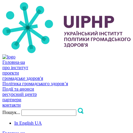
Головна-ua
про інститут
проекти
громадське здоров'я
Політика громадського здоров’я
Події та анонси
ресурсний центр
партнери
контакти
Пошук...
In English
UA