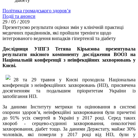
діабету
Політика громадського здоров’я
Події та анонси
29 / 05 / 2019
Презентуємо результати оцінки змін у клінічній практиці
медичних працівників, які пройшли тренінги щодо
інтегрованого ведення випадків гіпертензії та діабету
Дослідниця УІПГЗ Тетяна Кірьязова презентувала
результати якісного компоненту дослідження ВООЗ на
Національній конференції з неінфекційних захворювань у
Києві.
28 та 29 травня у Києві проходила Національна
конференція з неінфекційних захворювань (НІЗ), присвячена
досягненням та подальшим пріоритетам України із
запобігання НІЗ.
За даними Інституту метрики та оцінювання в системі
охорони здоров’я,
неінфекційні захворювання
були причетні
до 91% усіх смертей в Україні у 2017 році. Серед таких
хвороб - серцево-судинні захворювання, онкологічні
захворювання, діабет тощо. За даними Держстату, майже 30%
чоловіків, які померли у 2017 році від НІЗ, були у